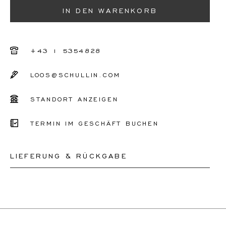
IN DEN WARENKORB
+43 1 5354828
LOOS@SCHULLIN.COM
STANDORT ANZEIGEN
TERMIN IM GESCHÄFT BUCHEN
LIEFERUNG & RÜCKGABE
Dieses Produkt kann bis zum
12.8.2026
versendet
werden. Sie können es innerhalb von 30 Tagen
zurückgeben oder umtauschen.