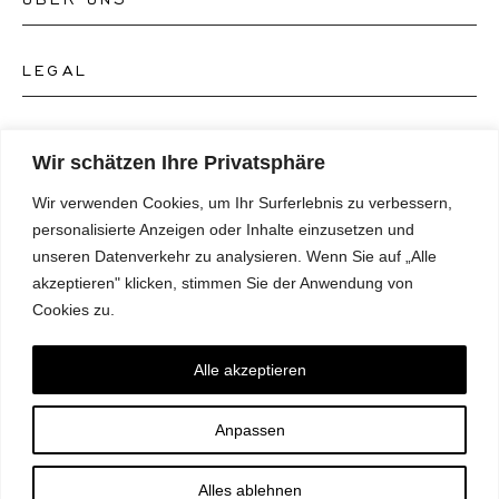
Kontakt Uhrengeschäft
Kontakt Schmuckgeschäft
LEGAL
Über uns
FAQ's
Unser Uhren-Atelier
FOLGEN SIE UNS
AGB's
Wir schätzen Ihre Privatsphäre
Unser Schmuck-Atelier
Wir verwenden Cookies, um Ihr Surferlebnis zu verbessern,
Datenschutzrichtlinie
SPRACHE
Instagram
personalisierte Anzeigen oder Inhalte einzusetzen und
Magazin
unseren Datenverkehr zu analysieren. Wenn Sie auf „Alle
Impressum
Facebook
akzeptieren" klicken, stimmen Sie der Anwendung von
Presse
Deutsch
Cookies zu.
Barrierefreiheitserklärung
NEWSLETTER
Pinterest
English
Einwilligungspräferenzen
Alle akzeptieren
Youtube
*E-Mail
Anpassen
TikTok
ABONNIEREN
Alles ablehnen