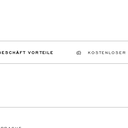
ÄFT VORTEILE
KOSTENLOSER VERSI
SPRACHE