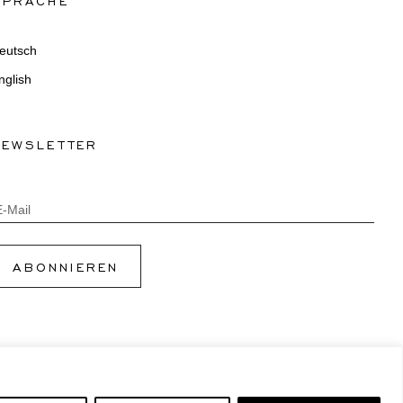
eutsch
nglish
NEWSLETTER
E-Mail
ABONNIEREN