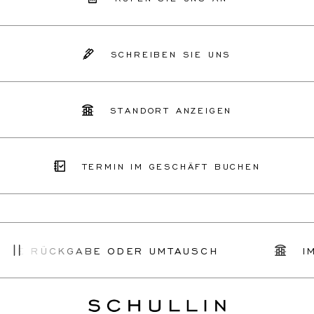
SCHREIBEN SIE UNS
STANDORT ANZEIGEN
TERMIN IM GESCHÄFT BUCHEN
ACHE RÜCKGABE ODER UMTAUSCH
I