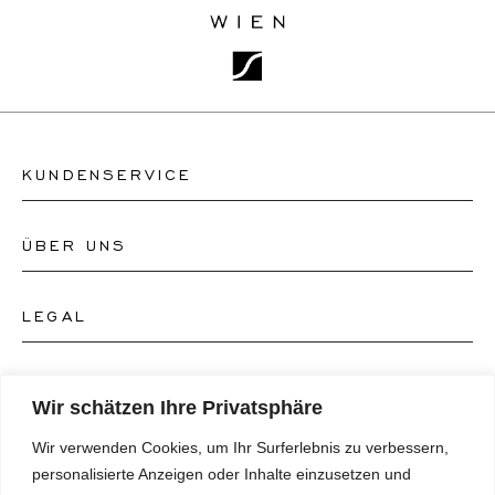
KUNDENSERVICE
ÜBER UNS
Kontakt Uhrengeschäft
Kontakt Schmuckgeschäft
LEGAL
Über uns
FAQ's
Unser Uhren-Atelier
FOLGEN SIE UNS
AGB's
Wir schätzen Ihre Privatsphäre
Unser Schmuck-Atelier
Wir verwenden Cookies, um Ihr Surferlebnis zu verbessern,
Datenschutzrichtlinie
SPRACHE
Instagram
personalisierte Anzeigen oder Inhalte einzusetzen und
Magazin