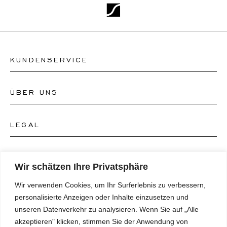
KUNDENSERVICE
ÜBER UNS
Kontakt Uhrengeschäft
Kontakt Schmuckgeschäft
LEGAL
Über uns
FAQ's
Unser Uhren-Atelier
FOLGEN SIE UNS
AGB's
Wir schätzen Ihre Privatsphäre
Unser Schmuck-Atelier
Wir verwenden Cookies, um Ihr Surferlebnis zu verbessern,
Datenschutzrichtlinie
SPRACHE
Instagram
personalisierte Anzeigen oder Inhalte einzusetzen und
Magazin
unseren Datenverkehr zu analysieren. Wenn Sie auf „Alle
Impressum
Facebook
akzeptieren" klicken, stimmen Sie der Anwendung von
Presse
Deutsch