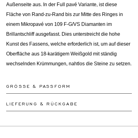
Außenseite aus. In der Full pavé Variante, ist diese
Fläche von Rand-zu-Rand bis zur Mitte des Ringes in
einem Mikropavé von 109 F-G/VS Diamanten im
Brillantschliff ausgefasst. Dies unterstreicht die hohe
Kunst des Fassens, welche erforderlich ist, um auf dieser
Oberfläche aus 18-karätigem Weißgold mit ständig
wechselnden Krümmungen, nahtlos die Steine zu setzen.
GRÖSSE & PASSFORM
LIEFERUNG & RÜCKGABE
Unsere Ringe sind in den Größen 50-56 sofort lieferbar.
Andere Größen müssen nach Maß angefertigt werden.
Dieses Produkt kann bis zum
12.8.2026
versendet
Wenn Sie sich über Ihre Ringgröße unsicher sind,
werden. Sie können es innerhalb von 30 Tagen
können Sie zur Kasse gehen, ohne eine Größe