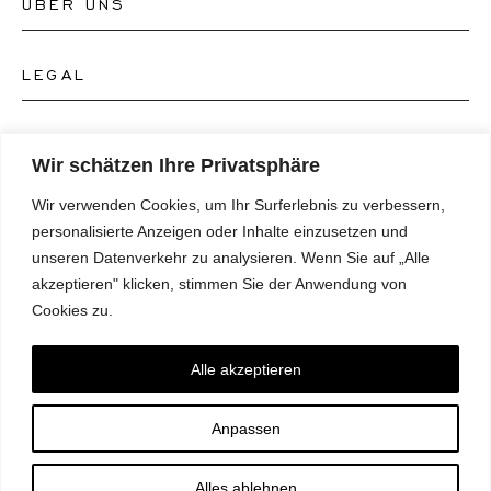
ÜBER UNS
Kontakt Uhrengeschäft
Kontakt Schmuckgeschäft
LEGAL
Über uns
FAQ's
Unser Uhren-Atelier
FOLGEN SIE UNS
AGB's
Wir schätzen Ihre Privatsphäre
Unser Schmuck-Atelier
Wir verwenden Cookies, um Ihr Surferlebnis zu verbessern,
Datenschutzrichtlinie
SPRACHE
Instagram
personalisierte Anzeigen oder Inhalte einzusetzen und
Magazin
unseren Datenverkehr zu analysieren. Wenn Sie auf „Alle
Impressum
Facebook
akzeptieren" klicken, stimmen Sie der Anwendung von
Presse
Deutsch
Cookies zu.
Barrierefreiheitserklärung
NEWSLETTER
Pinterest
English
Einwilligungspräferenzen
Alle akzeptieren
Youtube
*E-Mail
Anpassen
TikTok
ABONNIEREN
Alles ablehnen