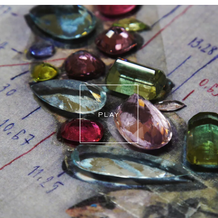
zurückgeben oder umtauschen.
auszuwählen. Unsere Teammitglieder werden Ihnen per
Wenn eine Größenänderung erforderlich ist, werden
E-Mail helfen, die richtige Ringgröße herauszufinden.
unsere Mitarbeiter den genauen Liefertermin mit Ihnen
abstimmen.
Für weitere Informationen besuchen Sie bitte unsere
FAQ's
.
PLAY