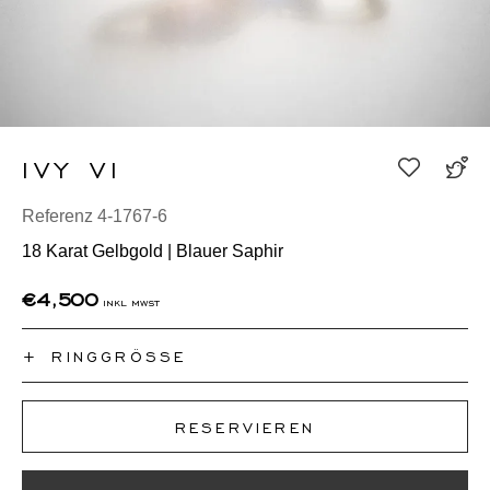
IVY VI
Referenz 4-1767-6
18 Karat Gelbgold | Blauer Saphir
€4,500
inkl mwst
+
RINGGRÖSSE
Ich kenne meine Ringgröße nicht
RESERVIEREN
50