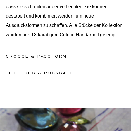
dass sie sich miteinander verflechten, sie können
gestapelt und kombiniert werden, um neue
Ausdrucksformen zu schaffen. Alle Stücke der Kollektion
wurden aus 18-karätigem Gold in Handarbeit gefertigt.
GRÖSSE & PASSFORM
LIEFERUNG & RÜCKGABE
Unsere Ringe sind in den Größen 50-56 sofort lieferbar.
Andere Größen müssen nach Maß angefertigt werden.
Dieses Produkt kann bis zum
12.8.2026
versendet
Wenn Sie sich über Ihre Ringgröße unsicher sind,
werden. Sie können es innerhalb von 30 Tagen
können Sie zur Kasse gehen, ohne eine Größe
zurückgeben oder umtauschen.
auszuwählen. Unsere Teammitglieder werden Ihnen per
Wenn eine Größenänderung erforderlich ist, werden
E-Mail helfen, die richtige Ringgröße herauszufinden.
unsere Mitarbeiter den genauen Liefertermin mit Ihnen