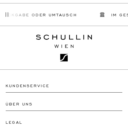
ÜCKGABE ODER UMTAUSCH
IM GESC
KUNDENSERVICE
ÜBER UNS
Kontakt Uhrengeschäft
Kontakt Schmuckgeschäft
LEGAL
Über uns