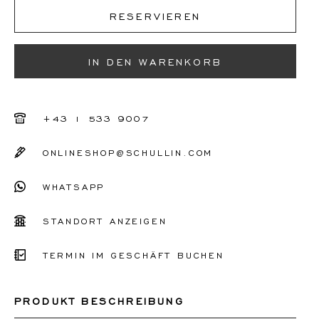
Ich kenne meine Ringgröße nicht
RESERVIEREN
50
51
IN DEN WARENKORB
52
53
+43 1 533 9007
54
ONLINESHOP@SCHULLIN.COM
55
WHATSAPP
56
STANDORT ANZEIGEN
Sonstiges
TERMIN IM GESCHÄFT BUCHEN
PRODUKT BESCHREIBUNG