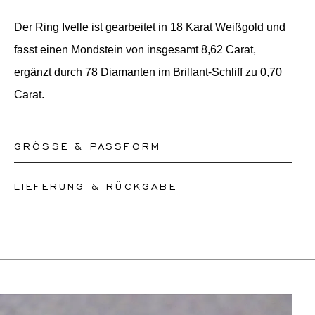
Der Ring Ivelle ist gearbeitet in 18 Karat Weißgold und
fasst einen Mondstein von insgesamt 8,62 Carat,
ergänzt durch 78 Diamanten im Brillant-Schliff zu 0,70
Carat.
GRÖSSE & PASSFORM
LIEFERUNG & RÜCKGABE
Unsere Ringe sind in den Größen 50-56 sofort lieferbar.
Andere Größen müssen nach Maß angefertigt werden.
Dieses Produkt kann bis zum
12.8.2026
versendet
Wenn Sie sich über Ihre Ringgröße unsicher sind,
werden. Sie können es innerhalb von 30 Tagen
können Sie zur Kasse gehen, ohne eine Größe
zurückgeben oder umtauschen.
auszuwählen. Unsere Teammitglieder werden Ihnen per
Wenn eine Größenänderung erforderlich ist, werden
E-Mail helfen, die richtige Ringgröße herauszufinden.