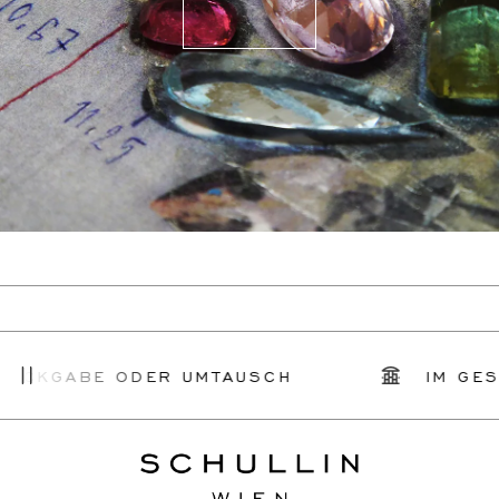
ÜCKGABE ODER UMTAUSCH
IM GESC