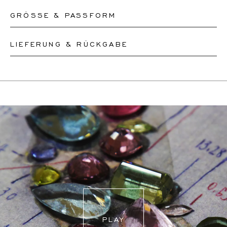
GRÖSSE & PASSFORM
LIEFERUNG & RÜCKGABE
Unsere Ringe sind in den Größen 50-56 sofort lieferbar.
Andere Größen müssen nach Maß angefertigt werden.
Dieses Produkt kann bis zum
12.8.2026
versendet
Wenn Sie sich über Ihre Ringgröße unsicher sind,
werden. Sie können es innerhalb von 30 Tagen
können Sie zur Kasse gehen, ohne eine Größe
zurückgeben oder umtauschen.
auszuwählen. Unsere Teammitglieder werden Ihnen per
Wenn eine Größenänderung erforderlich ist, werden
E-Mail helfen, die richtige Ringgröße herauszufinden.
unsere Mitarbeiter den genauen Liefertermin mit Ihnen
abstimmen.
Für weitere Informationen besuchen Sie bitte unsere
FAQ's
.
PLAY