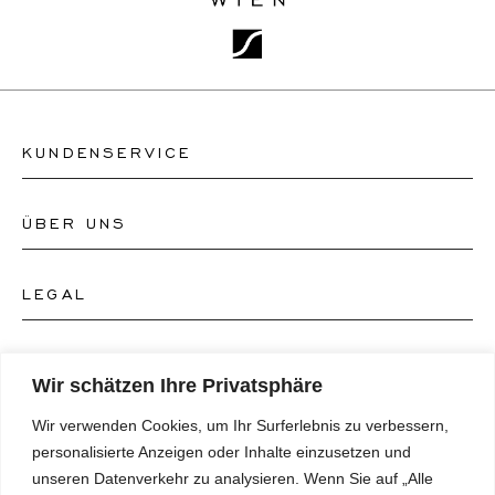
KUNDENSERVICE
ÜBER UNS
Kontakt Uhrengeschäft
Kontakt Schmuckgeschäft
LEGAL
Über uns
FAQ's
Unser Uhren-Atelier
FOLGEN SIE UNS
AGB's
Wir schätzen Ihre Privatsphäre
Unser Schmuck-Atelier
Wir verwenden Cookies, um Ihr Surferlebnis zu verbessern,
Datenschutzrichtlinie
SPRACHE
Instagram
personalisierte Anzeigen oder Inhalte einzusetzen und
Magazin
unseren Datenverkehr zu analysieren. Wenn Sie auf „Alle
Impressum