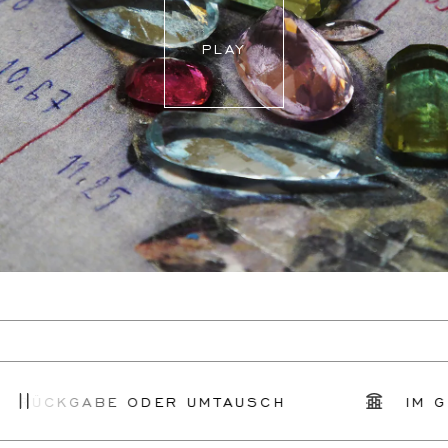
PLAY
 RÜCKGABE ODER UMTAUSCH
IM GE