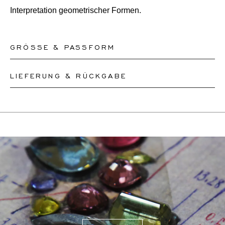
Interpretation geometrischer Formen.
GRÖSSE & PASSFORM
LIEFERUNG & RÜCKGABE
Unsere Ringe sind in den Größen 50-56 sofort lieferbar.
Andere Größen müssen nach Maß angefertigt werden.
Dieses Produkt kann bis zum
12.8.2026
versendet
Wenn Sie sich über Ihre Ringgröße unsicher sind,
werden. Sie können es innerhalb von 30 Tagen
können Sie zur Kasse gehen, ohne eine Größe
zurückgeben oder umtauschen.
auszuwählen. Unsere Teammitglieder werden Ihnen per
Wenn eine Größenänderung erforderlich ist, werden
E-Mail helfen, die richtige Ringgröße herauszufinden.
unsere Mitarbeiter den genauen Liefertermin mit Ihnen
abstimmen.
Für weitere Informationen besuchen Sie bitte unsere
FAQ's
.