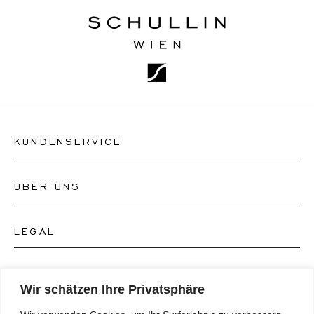
KUNDENSERVICE
ÜBER UNS
Kontakt Uhrengeschäft
Kontakt Schmuckgeschäft
LEGAL
Über uns
FAQ's
Unser Uhren-Atelier
FOLGEN SIE UNS
AGB's
Wir schätzen Ihre Privatsphäre
Unser Schmuck-Atelier