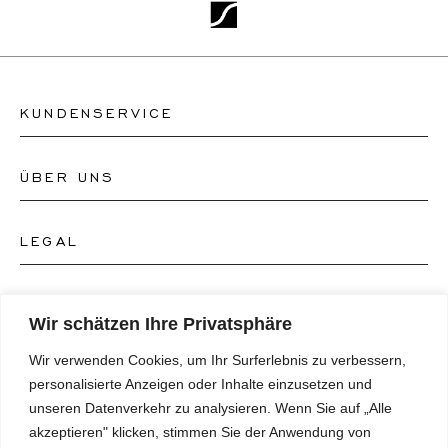
KUNDENSERVICE
ÜBER UNS
Kontakt Uhrengeschäft
Kontakt Schmuckgeschäft
LEGAL
Über uns
FAQ's
Unser Uhren-Atelier
FOLGEN SIE UNS
AGB's
Wir schätzen Ihre Privatsphäre
Unser Schmuck-Atelier
Wir verwenden Cookies, um Ihr Surferlebnis zu verbessern,
Datenschutzrichtlinie
SPRACHE
Instagram
personalisierte Anzeigen oder Inhalte einzusetzen und
Magazin
unseren Datenverkehr zu analysieren. Wenn Sie auf „Alle
Impressum
Facebook
akzeptieren" klicken, stimmen Sie der Anwendung von
Presse
Deutsch