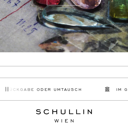
 RÜCKGABE ODER UMTAUSCH
IM GE