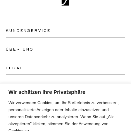
KUNDENSERVICE
ÜBER UNS
Kontakt Uhrengeschäft
Kontakt Schmuckgeschäft
LEGAL
Über uns
FAQ's
Unser Uhren-Atelier
FOLGEN SIE UNS
AGB's
Wir schätzen Ihre Privatsphäre
Unser Schmuck-Atelier
Wir verwenden Cookies, um Ihr Surferlebnis zu verbessern,
Datenschutzrichtlinie
SPRACHE
Instagram
personalisierte Anzeigen oder Inhalte einzusetzen und
Magazin
unseren Datenverkehr zu analysieren. Wenn Sie auf „Alle
Impressum
Facebook
akzeptieren" klicken, stimmen Sie der Anwendung von
Presse
Deutsch
Cookies zu.
Barrierefreiheitserklärung