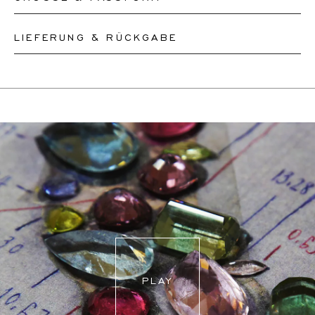
LIEFERUNG & RÜCKGABE
Bitte teilen Sie unserem Team Ihre Wunschlänge mit und
wir werden Ihre Halskette entsprechend anpassen oder
Dieses Produkt kann bis zum
12.8.2026
versendet
ein neues anfertigen, je nachdem, wie komplex die
werden. Sie können es innerhalb von 30 Tagen
Größenänderung ist. Die Größe der Anhänger kann nicht
zurückgeben oder umtauschen.
geändert werden.
Wenn eine Größenänderung erforderlich ist, werden
unsere Mitarbeiter den genauen Liefertermin mit Ihnen
abstimmen.
Für weitere Informationen besuchen Sie bitte unsere
FAQ's
.
PLAY