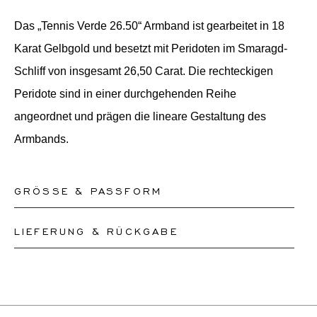
Das „Tennis Verde 26.50“ Armband ist gearbeitet in 18
Karat Gelbgold und besetzt mit Peridoten im Smaragd-
Schliff von insgesamt 26,50 Carat. Die rechteckigen
Peridote sind in einer durchgehenden Reihe
angeordnet und prägen die lineare Gestaltung des
Armbands.
GRÖSSE & PASSFORM
LIEFERUNG & RÜCKGABE
Bitte teilen Sie unserem Team den Umfang Ihres
Handgelenks mit und wir werden die Größe Ihres
Dieses Produkt kann bis zum
12.8.2026
versendet
Armbands entsprechend anpassen oder ein neues
werden. Sie können es innerhalb von 30 Tagen
anfertigen, je nachdem, wie komplex die