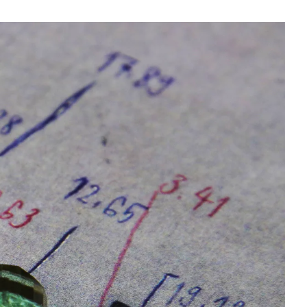
zurückgeben oder umtauschen.
Größenänderung ist.
Wenn eine Größenänderung erforderlich ist, werden
unsere Mitarbeiter den genauen Liefertermin mit Ihnen
abstimmen.
Für weitere Informationen besuchen Sie bitte unsere
FAQ's
.