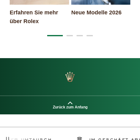
Erfahren Sie mehr
Neue Modelle 2026
Ro
über Rolex
Ar
Zurück zum Anfang
 UMTAUSCH
IM GESCHÄFT ABHOLEN