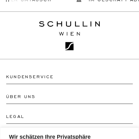
KUNDENSERVICE
ÜBER UNS
Kontakt Uhrengeschäft
Kontakt Schmuckgeschäft
LEGAL
Über uns
FAQ's
Unser Uhren-Atelier
FOLGEN SIE UNS
Wir schätzen Ihre Privatsphäre
AGB's