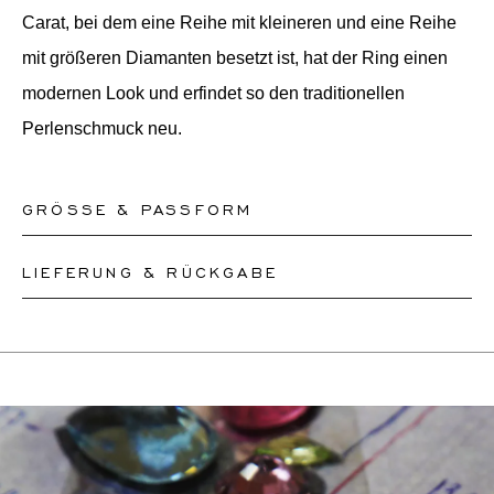
Carat, bei dem eine Reihe mit kleineren und eine Reihe
mit größeren Diamanten besetzt ist, hat der Ring einen
modernen Look und erfindet so den traditionellen
Perlenschmuck neu.
GRÖSSE & PASSFORM
LIEFERUNG & RÜCKGABE
Unsere Ringe sind in den Größen 50-56 sofort lieferbar.
Andere Größen müssen nach Maß angefertigt werden.
Dieses Produkt kann bis zum
12.8.2026
versendet
Wenn Sie sich über Ihre Ringgröße unsicher sind,
werden. Sie können es innerhalb von 30 Tagen
können Sie zur Kasse gehen, ohne eine Größe
zurückgeben oder umtauschen.
auszuwählen. Unsere Teammitglieder werden Ihnen per
Wenn eine Größenänderung erforderlich ist, werden
E-Mail helfen, die richtige Ringgröße herauszufinden.
unsere Mitarbeiter den genauen Liefertermin mit Ihnen