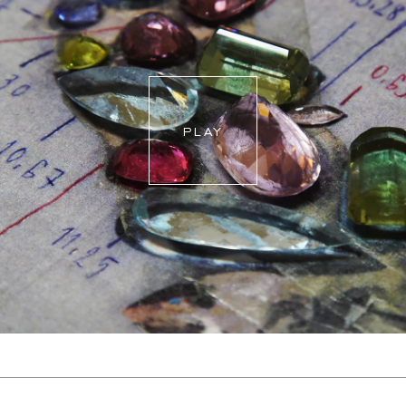
abstimmen.
Für weitere Informationen besuchen Sie bitte unsere
FAQ's
.
PLAY