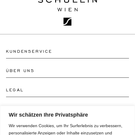
KUNDENSERVICE
ÜBER UNS
Kontakt Uhrengeschäft
Kontakt Schmuckgeschäft
LEGAL
Über uns
FAQ's
Unser Uhren-Atelier
FOLGEN SIE UNS
AGB's
Wir schätzen Ihre Privatsphäre
Unser Schmuck-Atelier
Wir verwenden Cookies, um Ihr Surferlebnis zu verbessern,
Datenschutzrichtlinie
SPRACHE
Instagram
personalisierte Anzeigen oder Inhalte einzusetzen und