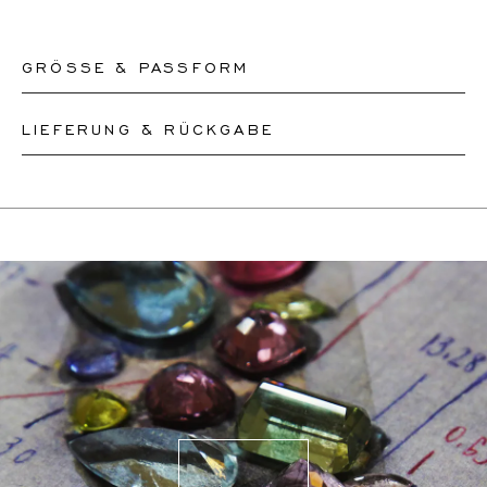
GRÖSSE & PASSFORM
LIEFERUNG & RÜCKGABE
Unsere Ringe sind in den Größen 50-56 sofort lieferbar.
Andere Größen müssen nach Maß angefertigt werden.
Dieses Produkt kann bis zum
12.8.2026
versendet
Wenn Sie sich über Ihre Ringgröße unsicher sind,
werden. Sie können es innerhalb von 30 Tagen
können Sie zur Kasse gehen, ohne eine Größe
zurückgeben oder umtauschen.
auszuwählen. Unsere Teammitglieder werden Ihnen per
Wenn eine Größenänderung erforderlich ist, werden
E-Mail helfen, die richtige Ringgröße herauszufinden.
unsere Mitarbeiter den genauen Liefertermin mit Ihnen
abstimmen.
Für weitere Informationen besuchen Sie bitte unsere
FAQ's
.