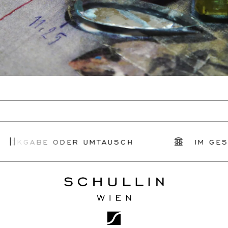
ÜCKGABE ODER UMTAUSCH
IM GESC