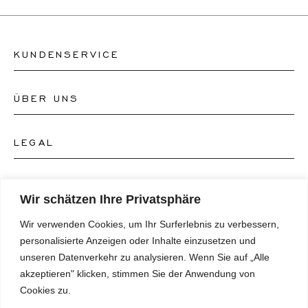
KUNDENSERVICE
ÜBER UNS
Kontakt Uhrengeschäft
Kontakt Schmuckgeschäft
LEGAL
Über uns
FAQ's
Unser Uhren-Atelier
FOLGEN SIE UNS
AGB's
Wir schätzen Ihre Privatsphäre
Unser Schmuck-Atelier
Wir verwenden Cookies, um Ihr Surferlebnis zu verbessern,
Datenschutzrichtlinie
SPRACHE
Instagram
personalisierte Anzeigen oder Inhalte einzusetzen und
Magazin
unseren Datenverkehr zu analysieren. Wenn Sie auf „Alle
Impressum
Facebook
akzeptieren" klicken, stimmen Sie der Anwendung von
Presse
Deutsch
Cookies zu.
Barrierefreiheitserklärung
NEWSLETTER
Pinterest