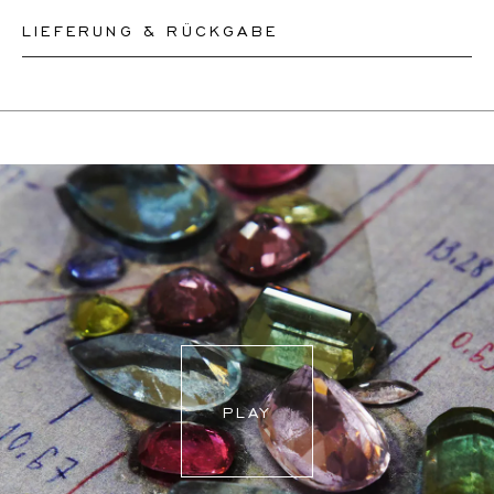
LIEFERUNG & RÜCKGABE
Dieses Produkt kann bis zum
11.8.2026
versendet
werden. Sie können es innerhalb von 30 Tagen
zurückgeben oder umtauschen.
Für weitere Informationen besuchen Sie bitte unsere
FAQ's
.
PLAY