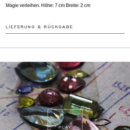
Magie verleihen. Höhe: 7 cm Breite: 2 cm
LIEFERUNG & RÜCKGABE
Dieses Produkt kann bis zum
12.8.2026
versendet
werden. Sie können es innerhalb von 30 Tagen
zurückgeben oder umtauschen.
Für weitere Informationen besuchen Sie bitte unsere
FAQ's
.
PLAY