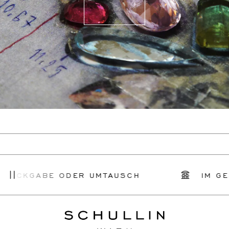
RÜCKGABE ODER UMTAUSCH
IM GES