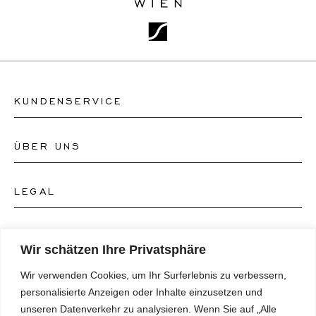
KUNDENSERVICE
ÜBER UNS
Kontakt Uhrengeschäft
Kontakt Schmuckgeschäft
LEGAL
Über uns
FAQ's
Unser Uhren-Atelier
FOLGEN SIE UNS
AGB's
Wir schätzen Ihre Privatsphäre
Unser Schmuck-Atelier
Wir verwenden Cookies, um Ihr Surferlebnis zu verbessern,
Datenschutzrichtlinie
SPRACHE
Instagram
personalisierte Anzeigen oder Inhalte einzusetzen und
Magazin
unseren Datenverkehr zu analysieren. Wenn Sie auf „Alle
Impressum