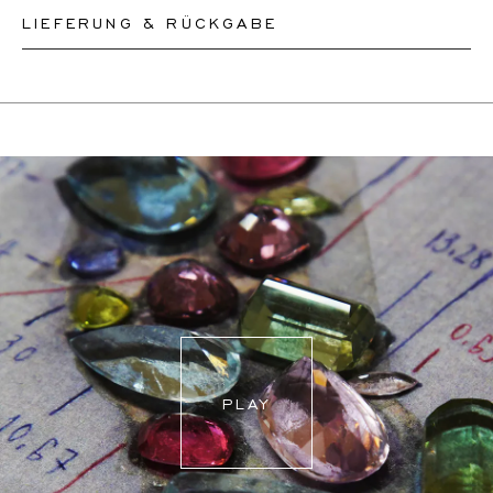
LIEFERUNG & RÜCKGABE
Bitte teilen Sie unserem Team den Umfang Ihres
Handgelenks mit und wir werden die Größe Ihres
Dieses Produkt kann bis zum
12.8.2026
versendet
Armbands entsprechend anpassen oder ein neues
werden. Sie können es innerhalb von 30 Tagen
anfertigen, je nachdem, wie komplex die
zurückgeben oder umtauschen.
Größenänderung ist.
Wenn eine Größenänderung erforderlich ist, werden
unsere Mitarbeiter den genauen Liefertermin mit Ihnen
abstimmen.
Für weitere Informationen besuchen Sie bitte unsere
FAQ's
.
PLAY