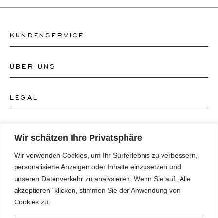
KUNDENSERVICE
ÜBER UNS
Kontakt Uhrengeschäft
Kontakt Schmuckgeschäft
LEGAL
Über uns
FAQ's
Unser Uhren-Atelier
FOLGEN SIE UNS
AGB's
Wir schätzen Ihre Privatsphäre
Unser Schmuck-Atelier
Wir verwenden Cookies, um Ihr Surferlebnis zu verbessern,
Datenschutzrichtlinie
SPRACHE
Instagram
personalisierte Anzeigen oder Inhalte einzusetzen und
Magazin
unseren Datenverkehr zu analysieren. Wenn Sie auf „Alle
Impressum
Facebook
akzeptieren" klicken, stimmen Sie der Anwendung von
Presse
Deutsch
Cookies zu.
Barrierefreiheitserklärung
NEWSLETTER
Pinterest
English