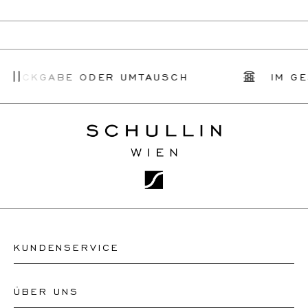
RÜCKGABE ODER UMTAUSCH
IM GES
KUNDENSERVICE
ÜBER UNS
Kontakt Uhrengeschäft