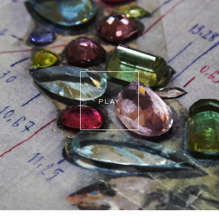
Wenn eine Größenänderung erforderlich ist, werden
unsere Mitarbeiter den genauen Liefertermin mit Ihnen
abstimmen.
Für weitere Informationen besuchen Sie bitte unsere
FAQ's
.
PLAY