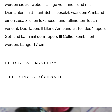
würden sie schweben. Einige von ihnen sind mit
Diamanten im Brillant-Schliff besetzt, was dem Armband
einen zusätzlichen luxuriösen und raffinierten Touch
verleiht. Das Tapers II Blanc Armband ist Teil des "Tapers
Set" und kann mit dem Tapers III Collier kombiniert
werden. Länge: 17 cm
GRÖSSE & PASSFORM
LIEFERUNG & RÜCKGABE
Bitte teilen Sie unserem Team den Umfang Ihres
Handgelenks mit und wir werden die Größe Ihres
Dieses Produkt kann bis zum
11.8.2026
versendet
Armbands entsprechend anpassen oder ein neues
werden. Sie können es innerhalb von 30 Tagen
anfertigen, je nachdem, wie komplex die
zurückgeben oder umtauschen.
Größenänderung ist.