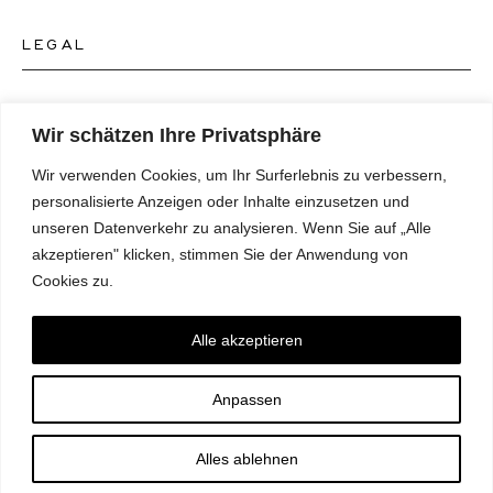
Kontakt Schmuckgeschäft
LEGAL
Über uns
FAQ's
Unser Uhren-Atelier
FOLGEN SIE UNS
AGB's
Wir schätzen Ihre Privatsphäre
Unser Schmuck-Atelier
Wir verwenden Cookies, um Ihr Surferlebnis zu verbessern,
Datenschutzrichtlinie
SPRACHE
Instagram
personalisierte Anzeigen oder Inhalte einzusetzen und
Magazin
unseren Datenverkehr zu analysieren. Wenn Sie auf „Alle
Impressum
Facebook
akzeptieren" klicken, stimmen Sie der Anwendung von
Presse
Deutsch
Cookies zu.
Barrierefreiheitserklärung
NEWSLETTER
Pinterest
English
Einwilligungspräferenzen
Alle akzeptieren
Youtube
*E-Mail
Anpassen
TikTok
ABONNIEREN
Alles ablehnen