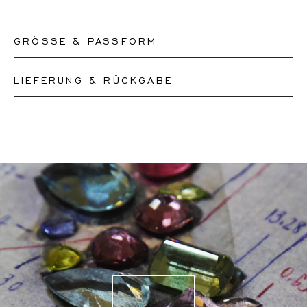
GRÖSSE & PASSFORM
LIEFERUNG & RÜCKGABE
Bitte teilen Sie unserem Team den Umfang Ihres
Handgelenks mit und wir werden die Größe Ihres
Dieses Produkt kann bis zum
12.8.2026
versendet
Armbands entsprechend anpassen oder ein neues
werden. Sie können es innerhalb von 30 Tagen
anfertigen, je nachdem, wie komplex die
zurückgeben oder umtauschen.
Größenänderung ist.
Wenn eine Größenänderung erforderlich ist, werden
unsere Mitarbeiter den genauen Liefertermin mit Ihnen
abstimmen.
Für weitere Informationen besuchen Sie bitte unsere
FAQ's
.