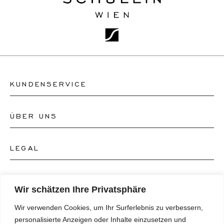
KUNDENSERVICE
ÜBER UNS
Kontakt Uhrengeschäft
Kontakt Schmuckgeschäft
LEGAL
Über uns
FAQ's
Unser Uhren-Atelier
FOLGEN SIE UNS
AGB's
Wir schätzen Ihre Privatsphäre
Unser Schmuck-Atelier
Wir verwenden Cookies, um Ihr Surferlebnis zu verbessern,
Datenschutzrichtlinie
SPRACHE
Instagram
personalisierte Anzeigen oder Inhalte einzusetzen und
Magazin