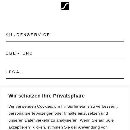
KUNDENSERVICE
ÜBER UNS
Kontakt Uhrengeschäft
Kontakt Schmuckgeschäft
LEGAL
Über uns
FAQ's
Unser Uhren-Atelier
FOLGEN SIE UNS
AGB's
Wir schätzen Ihre Privatsphäre
Unser Schmuck-Atelier
Wir verwenden Cookies, um Ihr Surferlebnis zu verbessern,
Datenschutzrichtlinie
SPRACHE
Instagram
personalisierte Anzeigen oder Inhalte einzusetzen und
Magazin
unseren Datenverkehr zu analysieren. Wenn Sie auf „Alle
Impressum
Facebook
akzeptieren" klicken, stimmen Sie der Anwendung von
Presse
Deutsch