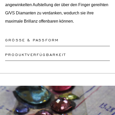
angewinkelten Aufstellung der über den Finger gereihten
G/VS Diamanten zu verdanken, wodurch sie ihre
maximale Brillanz offenbaren können.
GRÖSSE & PASSFORM
PRODUKTVERFÜGBARKEIT
Unsere Ringe sind in den Größen 50-56 sofort lieferbar.
Andere Größen müssen nach Maß angefertigt werden.
Je nach Komplexität und Verfügbarkeit der Steine können
Wenn Sie sich über Ihre Ringgröße unsicher sind,
wir ein ähnliches oder identisches Design neu erstellen.
können Sie zur Kasse gehen, ohne eine Größe
Dies kann zwischen 2 Wochen und 6 Monaten dauern.
auszuwählen. Unsere Teammitglieder werden Ihnen per
Für weitere Informationen wenden Sie sich bitte an
E-Mail helfen, die richtige Ringgröße herauszufinden.
onlineshop@schullin.com