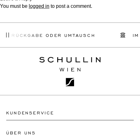
You must be
logged in
to post a comment.
CHE RÜCKGABE ODER UMTAUSCH
IM
KUNDENSERVICE
ÜBER UNS
Kontakt Uhrengeschäft