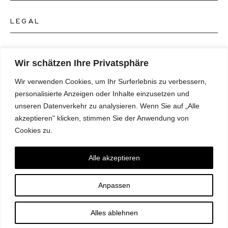
Kontakt Schmuckgeschäft
LEGAL
Über uns
FAQ's
Unser Uhren-Atelier
FOLGEN SIE UNS
AGB's
Wir schätzen Ihre Privatsphäre
Unser Schmuck-Atelier
Wir verwenden Cookies, um Ihr Surferlebnis zu verbessern,
Datenschutzrichtlinie
SPRACHE
Instagram
personalisierte Anzeigen oder Inhalte einzusetzen und
Magazin
unseren Datenverkehr zu analysieren. Wenn Sie auf „Alle
Impressum
Facebook
akzeptieren" klicken, stimmen Sie der Anwendung von
Presse
Deutsch
Cookies zu.
Barrierefreiheitserklärung
NEWSLETTER
Pinterest
English
Einwilligungspräferenzen
Alle akzeptieren
Youtube
*E-Mail
Anpassen
TikTok
ABONNIEREN
Alles ablehnen