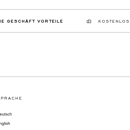
 GESCHÄFT VORTEILE
KOSTENLOSE
SPRACHE
eutsch
nglish