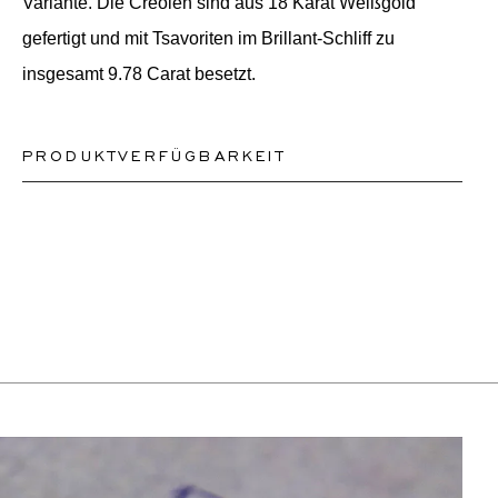
Variante. Die Creolen sind aus 18 Karat Weißgold
gefertigt und mit Tsavoriten im Brillant-Schliff zu
insgesamt 9.78 Carat besetzt.
PRODUKTVERFÜGBARKEIT
Je nach Komplexität und Verfügbarkeit der Steine
können wir ein ähnliches oder identisches Design neu
erstellen. Dies kann zwischen 2 Wochen und 6
Monaten dauern. Für weitere Informationen wenden Sie
sich bitte an onlineshop@schullin.com