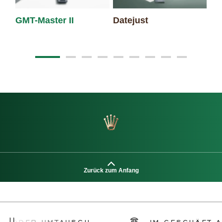
GMT-Master II
Datejust
Oy
Zurück zum Anfang
R UMTAUSCH
IM GESCHÄFT ABHOLE