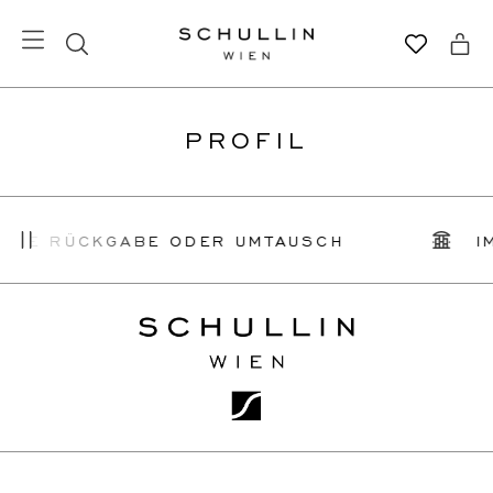
PROFIL
ACHE RÜCKGABE ODER UMTAUSCH
I