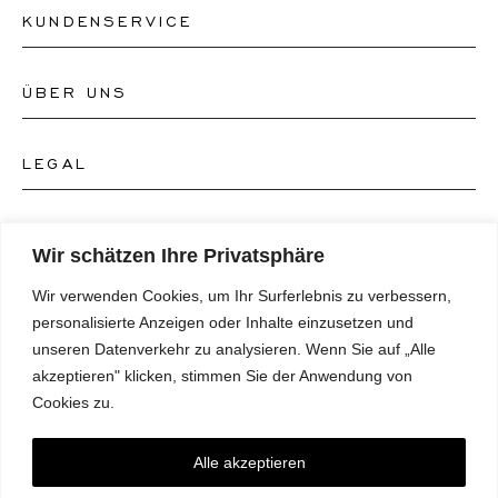
KUNDENSERVICE
ÜBER UNS
Kontakt Uhrengeschäft
Kontakt Schmuckgeschäft
LEGAL
Über uns
FAQ's
Unser Uhren-Atelier
FOLGEN SIE UNS
AGB's
Wir schätzen Ihre Privatsphäre
Unser Schmuck-Atelier
Wir verwenden Cookies, um Ihr Surferlebnis zu verbessern,
Datenschutzrichtlinie
SPRACHE
Instagram
personalisierte Anzeigen oder Inhalte einzusetzen und
Magazin
unseren Datenverkehr zu analysieren. Wenn Sie auf „Alle
Impressum
Facebook
akzeptieren" klicken, stimmen Sie der Anwendung von
Presse
Deutsch
Cookies zu.
Barrierefreiheitserklärung
NEWSLETTER
Pinterest
English
Einwilligungspräferenzen
Alle akzeptieren
Youtube
*E-Mail