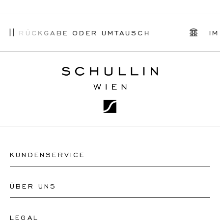
CHE RÜCKGABE ODER UMTAUSCH
IM
KUNDENSERVICE
ÜBER UNS
Kontakt Uhrengeschäft
Kontakt Schmuckgeschäft
LEGAL