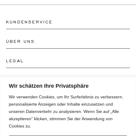
KUNDENSERVICE
ÜBER UNS
Kontakt Uhrengeschäft
Kontakt Schmuckgeschäft
LEGAL
Über uns
FAQ's
Unser Uhren-Atelier
FOLGEN SIE UNS
AGB's
Wir schätzen Ihre Privatsphäre
Unser Schmuck-Atelier
Wir verwenden Cookies, um Ihr Surferlebnis zu verbessern,
Datenschutzrichtlinie
SPRACHE
Instagram
personalisierte Anzeigen oder Inhalte einzusetzen und
Magazin
unseren Datenverkehr zu analysieren. Wenn Sie auf „Alle
Impressum
Facebook
akzeptieren" klicken, stimmen Sie der Anwendung von
Presse
Deutsch
Cookies zu.
Barrierefreiheitserklärung
NEWSLETTER
Pinterest
English