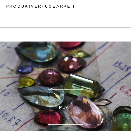
PRODUKTVERFÜGBARKEIT
Unsere Ringe sind in den Größen 50-56 sofort lieferbar.
Andere Größen müssen nach Maß angefertigt werden.
Je nach Komplexität und Verfügbarkeit der Steine können
Wenn Sie sich über Ihre Ringgröße unsicher sind,
wir ein ähnliches oder identisches Design neu erstellen.
können Sie zur Kasse gehen, ohne eine Größe
Dies kann zwischen 2 Wochen und 6 Monaten dauern.
auszuwählen. Unsere Teammitglieder werden Ihnen per
Für weitere Informationen wenden Sie sich bitte an
E-Mail helfen, die richtige Ringgröße herauszufinden.
onlineshop@schullin.com
PLAY