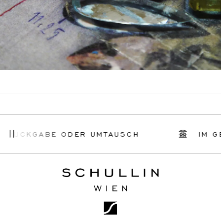
 RÜCKGABE ODER UMTAUSCH
IM GE