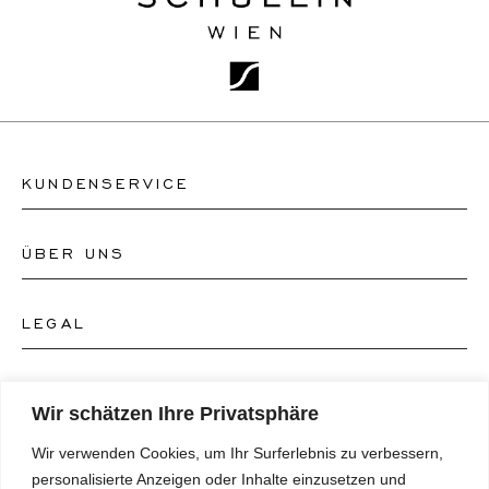
KUNDENSERVICE
ÜBER UNS
Kontakt Uhrengeschäft
Kontakt Schmuckgeschäft
LEGAL
Über uns
FAQ's
Unser Uhren-Atelier
FOLGEN SIE UNS
AGB's
Wir schätzen Ihre Privatsphäre
Unser Schmuck-Atelier
Wir verwenden Cookies, um Ihr Surferlebnis zu verbessern,
Datenschutzrichtlinie
SPRACHE
Instagram
personalisierte Anzeigen oder Inhalte einzusetzen und
Magazin