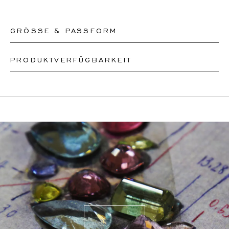
GRÖSSE & PASSFORM
PRODUKTVERFÜGBARKEIT
Unsere Ringe sind in den Größen 50-56 sofort lieferbar.
Andere Größen müssen nach Maß angefertigt werden.
Je nach Komplexität und Verfügbarkeit der Steine können
Wenn Sie sich über Ihre Ringgröße unsicher sind,
wir ein ähnliches oder identisches Design neu erstellen.
können Sie zur Kasse gehen, ohne eine Größe
Dies kann zwischen 2 Wochen und 6 Monaten dauern.
auszuwählen. Unsere Teammitglieder werden Ihnen per
Für weitere Informationen wenden Sie sich bitte an
E-Mail helfen, die richtige Ringgröße herauszufinden.
onlineshop@schullin.com