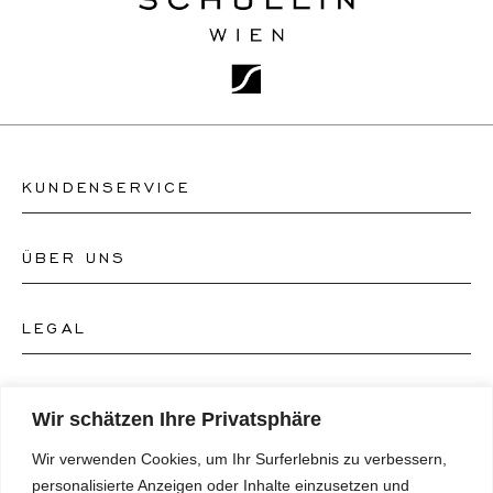
KUNDENSERVICE
ÜBER UNS
Kontakt Uhrengeschäft
Kontakt Schmuckgeschäft
LEGAL
Über uns
FAQ's
Unser Uhren-Atelier
FOLGEN SIE UNS
AGB's
Wir schätzen Ihre Privatsphäre
Unser Schmuck-Atelier
Wir verwenden Cookies, um Ihr Surferlebnis zu verbessern,
Datenschutzrichtlinie
SPRACHE
Instagram
personalisierte Anzeigen oder Inhalte einzusetzen und