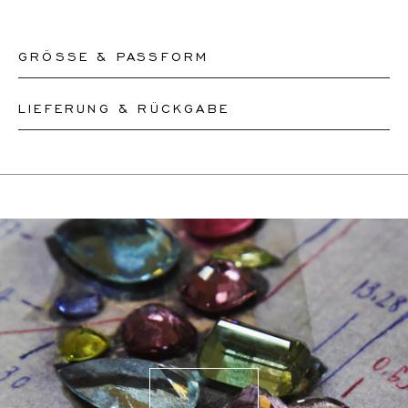
GRÖSSE & PASSFORM
LIEFERUNG & RÜCKGABE
Unsere Ringe sind in den Größen 50-56 sofort lieferbar.
Andere Größen müssen nach Maß angefertigt werden.
Dieses Produkt kann bis zum
12.8.2026
versendet
Wenn Sie sich über Ihre Ringgröße unsicher sind,
werden. Sie können es innerhalb von 30 Tagen
können Sie zur Kasse gehen, ohne eine Größe
zurückgeben oder umtauschen.
auszuwählen. Unsere Teammitglieder werden Ihnen per
Wenn eine Größenänderung erforderlich ist, werden
E-Mail helfen, die richtige Ringgröße herauszufinden.
unsere Mitarbeiter den genauen Liefertermin mit Ihnen
abstimmen.
Für weitere Informationen besuchen Sie bitte unsere
FAQ's
.