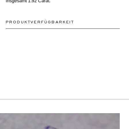
insgesamt 1.92 Carat.
PRODUKTVERFÜGBARKEIT
Je nach Komplexität und Verfügbarkeit der Steine
können wir ein ähnliches oder identisches Design neu
erstellen. Dies kann zwischen 2 Wochen und 6
Monaten dauern. Für weitere Informationen wenden Sie
sich bitte an onlineshop@schullin.com