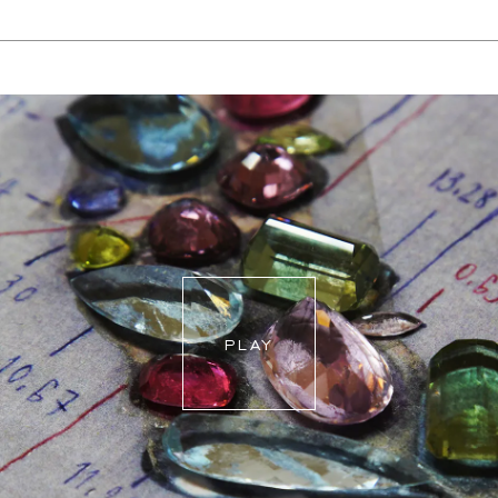
Je nach Komplexität und Verfügbarkeit der Steine können
wir ein ähnliches oder identisches Design neu erstellen.
Dies kann zwischen 2 Wochen und 6 Monaten dauern.
Für weitere Informationen wenden Sie sich bitte an
onlineshop@schullin.com
PLAY