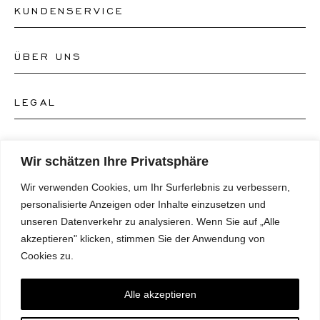
KUNDENSERVICE
ÜBER UNS
Kontakt Uhrengeschäft
Kontakt Schmuckgeschäft
LEGAL
Über uns
FAQ's
Unser Uhren-Atelier
FOLGEN SIE UNS
AGB's
Wir schätzen Ihre Privatsphäre
Unser Schmuck-Atelier
Wir verwenden Cookies, um Ihr Surferlebnis zu verbessern,
Datenschutzrichtlinie
SPRACHE
Instagram
personalisierte Anzeigen oder Inhalte einzusetzen und
Magazin
unseren Datenverkehr zu analysieren. Wenn Sie auf „Alle
Impressum
Facebook
akzeptieren" klicken, stimmen Sie der Anwendung von
Presse
Deutsch
Cookies zu.
Barrierefreiheitserklärung
NEWSLETTER
Pinterest
English
Einwilligungspräferenzen
Alle akzeptieren
Youtube
*E-Mail