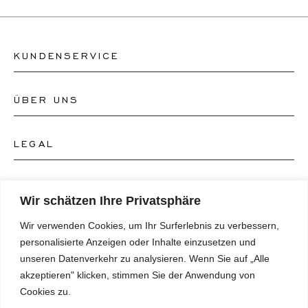
KUNDENSERVICE
ÜBER UNS
Kontakt Uhrengeschäft
Kontakt Schmuckgeschäft
LEGAL
Über uns
FAQ's
Unser Uhren-Atelier
FOLGEN SIE UNS
AGB's
Wir schätzen Ihre Privatsphäre
Unser Schmuck-Atelier
Wir verwenden Cookies, um Ihr Surferlebnis zu verbessern,
Datenschutzrichtlinie
SPRACHE
Instagram
personalisierte Anzeigen oder Inhalte einzusetzen und
Magazin
unseren Datenverkehr zu analysieren. Wenn Sie auf „Alle
Impressum
Facebook
akzeptieren" klicken, stimmen Sie der Anwendung von
Presse
Deutsch
Cookies zu.
Barrierefreiheitserklärung
NEWSLETTER
Pinterest