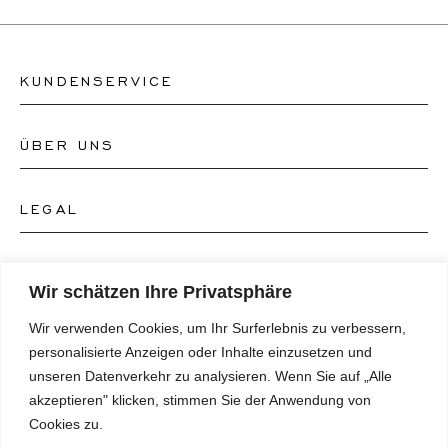
KUNDENSERVICE
ÜBER UNS
Kontakt Uhrengeschäft
Kontakt Schmuckgeschäft
LEGAL
Über uns
FAQ's
Unser Uhren-Atelier
FOLGEN SIE UNS
AGB's
Wir schätzen Ihre Privatsphäre
Unser Schmuck-Atelier
Wir verwenden Cookies, um Ihr Surferlebnis zu verbessern,
Datenschutzrichtlinie
SPRACHE
Instagram
personalisierte Anzeigen oder Inhalte einzusetzen und
Magazin
unseren Datenverkehr zu analysieren. Wenn Sie auf „Alle
Impressum
Facebook
akzeptieren" klicken, stimmen Sie der Anwendung von
Presse
Deutsch
Cookies zu.
Barrierefreiheitserklärung
NEWSLETTER
Pinterest