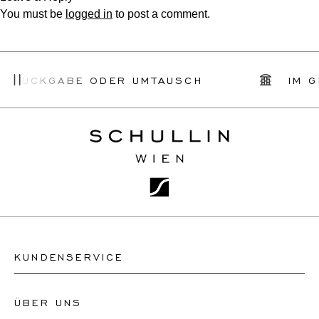
You must be
logged in
to post a comment.
E RÜCKGABE ODER UMTAUSCH
IM G
KUNDENSERVICE
ÜBER UNS
Kontakt Uhrengeschäft