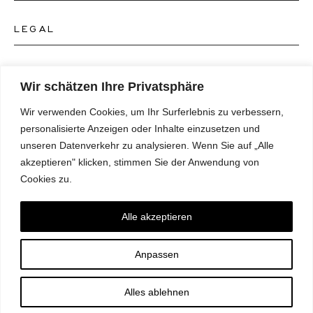
Kontakt Schmuckgeschäft
LEGAL
Über uns
FAQ's
Unser Uhren-Atelier
FOLGEN SIE UNS
AGB's
Wir schätzen Ihre Privatsphäre
Unser Schmuck-Atelier
Wir verwenden Cookies, um Ihr Surferlebnis zu verbessern,
Datenschutzrichtlinie
SPRACHE
Instagram
personalisierte Anzeigen oder Inhalte einzusetzen und
Magazin
unseren Datenverkehr zu analysieren. Wenn Sie auf „Alle
Impressum
Facebook
akzeptieren" klicken, stimmen Sie der Anwendung von
Presse
Deutsch
Cookies zu.
Barrierefreiheitserklärung
NEWSLETTER
Pinterest
English
Einwilligungspräferenzen
Alle akzeptieren
Youtube
*E-Mail
Anpassen
TikTok
ABONNIEREN
Alles ablehnen