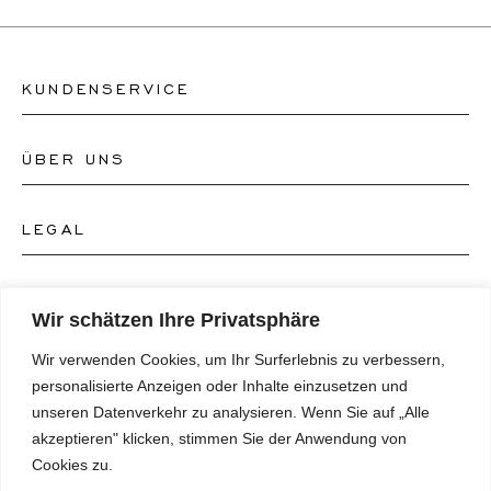
KUNDENSERVICE
ÜBER UNS
Kontakt Uhrengeschäft
Kontakt Schmuckgeschäft
LEGAL
Über uns
FAQ's
Unser Uhren-Atelier
FOLGEN SIE UNS
AGB's
Wir schätzen Ihre Privatsphäre
Unser Schmuck-Atelier
Wir verwenden Cookies, um Ihr Surferlebnis zu verbessern,
Datenschutzrichtlinie
SPRACHE
Instagram
personalisierte Anzeigen oder Inhalte einzusetzen und
Magazin
unseren Datenverkehr zu analysieren. Wenn Sie auf „Alle
Impressum
Facebook
akzeptieren" klicken, stimmen Sie der Anwendung von
Presse
Deutsch
Cookies zu.
Barrierefreiheitserklärung
NEWSLETTER
Pinterest